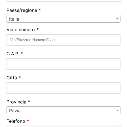
Paese/regione
*
Italia
Via e numero
*
C.A.P.
*
Città
*
Provincia
*
Pavia
Telefono
*